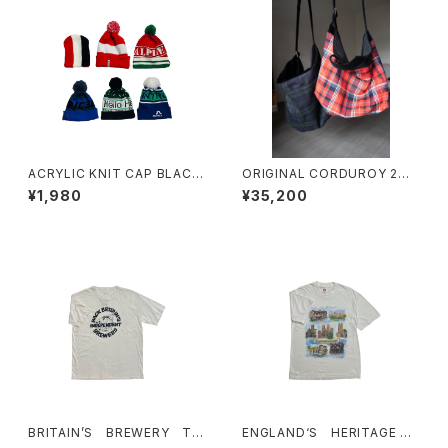
ACRYLIC KNIT CAP BLACK/
ORIGINAL CORDUROY 2WA
WHITE/RED
Y SHOULDER BAG
¥1,980
¥35,200
BRITAIN’S BREWERY T-
ENGLAND‘S HERITAGE T-
SHIRTS
SHIRTS