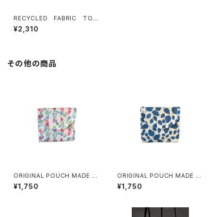
RECYCLED FABRIC TOT
E BAG
¥2,310
その他の商品
ORIGINAL POUCH MADE F
ORIGINAL POUCH MADE F
ROM FINNISH FABRIC(FLO
ROM FINNISH FABRIC(LEAV
¥1,750
¥1,750
WER)
ES)