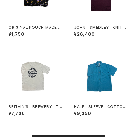
ORIGINAL POUCH MADE F
JOHN SMEDLEY KNIT
ROM FINNISH FABRIC(FLO
POLO SHIRTS
¥1,750
¥26,400
WER)
BRITAIN’S BREWERY T-
HALF SLEEVE COTTON
SHIRTS
SHIRTS
¥7,700
¥9,350