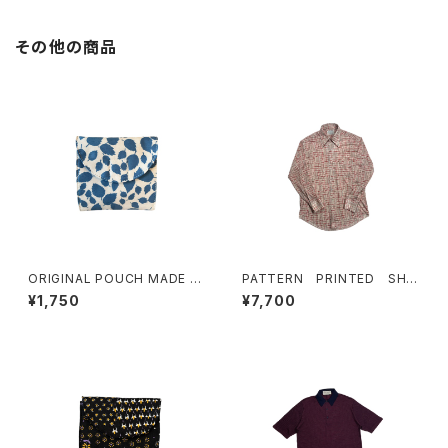
その他の商品
ORIGINAL POUCH MADE F
PATTERN PRINTED SHIR
ROM FINNISH FABRIC(LEAV
TS
¥1,750
¥7,700
ES)