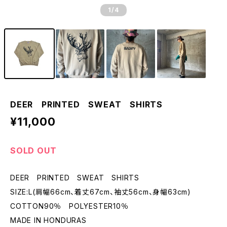
1
/4
DEER PRINTED SWEAT SHIRTS
¥11,000
SOLD OUT
DEER PRINTED SWEAT SHIRTS
SIZE:L(肩幅66cm、着丈67cm、袖丈56cm、身幅63cm)
COTTON90％ POLYESTER10％
MADE IN HONDURAS