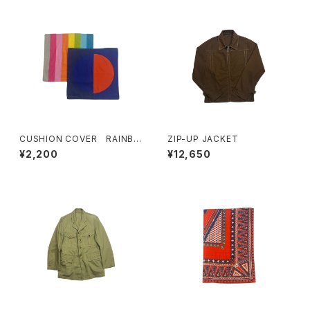
CUSHION COVER RAINBO
ZIP-UP JACKET
W
¥2,200
¥12,650