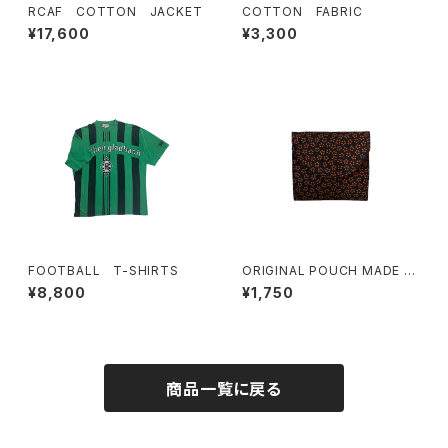
RCAF COTTON JACKET
COTTON FABRIC
¥17,600
¥3,300
FOOTBALL T-SHIRTS
ORIGINAL POUCH MADE F
ROM FINNISH FABRIC(DAR
¥8,800
¥1,750
K FLOWER)
商品一覧に戻る