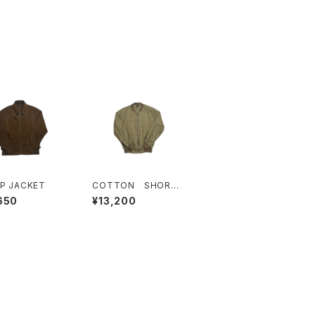
UP JACKET
COTTON SHORT
JACKET
650
¥13,200