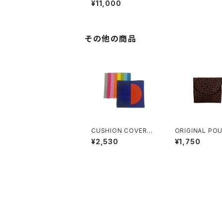
¥11,000
その他の商品
CUSHION COVER
ORIGINAL PO
BLUE/ORANGE
ADE FROM FIN
¥2,530
¥1,750
FABRIC(DARK
ER)