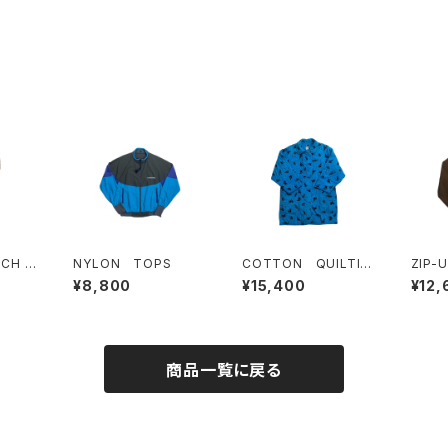
UCH M
NYLON TOPS
COTTON QUILTIN
ZIP-
NISH
G COAT
¥8,800
¥15,400
¥12,
 FLOW
商品一覧に戻る