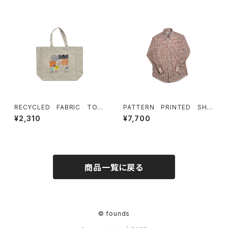
RECYCLED FABRIC TOT
PATTERN PRINTED SHIR
E BAG
TS
¥2,310
¥7,700
商品一覧に戻る
© founds