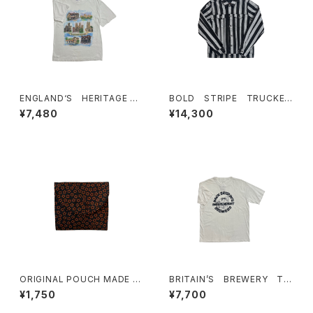
ENGLAND‘S HERITAGE T-
BOLD STRIPE TRUCKER
SHIRTS
JACKET
¥7,480
¥14,300
ORIGINAL POUCH MADE F
BRITAIN’S BREWERY T-
ROM FINNISH FABRIC(DAR
SHIRTS
¥1,750
¥7,700
K FLOWER)