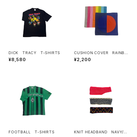
DICK TRACY T-SHIRTS
CUSHION COVER RAINBO
W
¥8,580
¥2,200
FOOTBALL T-SHIRTS
KNIT HEADBAND NAVY/W
HITE