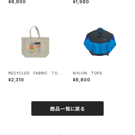
¥8,800
¥1,980
RECYCLED FABRIC TOT
NYLON TOPS
E BAG
¥2,310
¥8,800
商品一覧に戻る